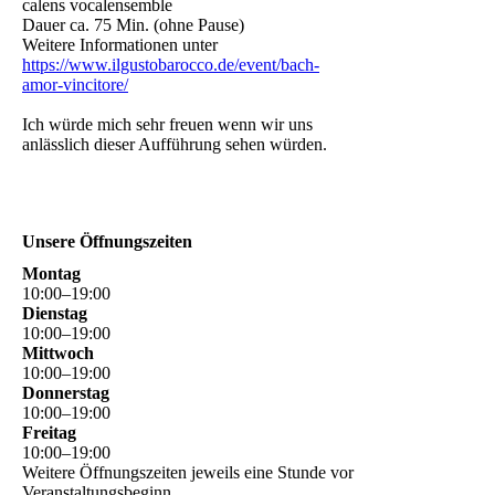
calens vocalensemble
Dauer ca. 75 Min. (ohne Pause)
Weitere Informationen unter
https://www.ilgustobarocco.de/event/bach-
amor-vincitore/
Ich würde mich sehr freuen wenn wir uns
anlässlich dieser Aufführung sehen würden.
Unsere Öffnungszeiten
Montag
10
:
00
–
19
:
00
Dienstag
10
:
00
–
19
:
00
Mittwoch
10
:
00
–
19
:
00
Donnerstag
10
:
00
–
19
:
00
Freitag
10
:
00
–
19
:
00
Weitere Öffnungszeiten jeweils eine Stunde vor
Veranstaltungsbeginn