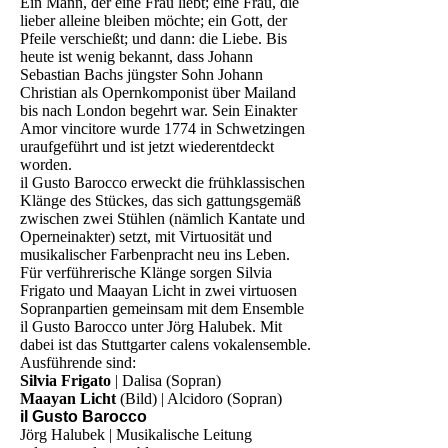
Ein Mann, der eine Frau liebt; eine Frau, die
lieber alleine bleiben möchte; ein Gott, der
Pfeile verschießt; und dann: die Liebe. Bis
heute ist wenig bekannt, dass Johann
Sebastian Bachs jüngster Sohn Johann
Christian als Opernkomponist über Mailand
bis nach London begehrt war. Sein Einakter
Amor vincitore wurde 1774 in Schwetzingen
uraufgeführt und ist jetzt wiederentdeckt
worden.
il Gusto Barocco erweckt die frühklassischen
Klänge des Stückes, das sich gattungsgemäß
zwischen zwei Stühlen (nämlich Kantate und
Operneinakter) setzt, mit Virtuosität und
musikalischer Farbenpracht neu ins Leben.
Für verführerische Klänge sorgen Silvia
Frigato und Maayan Licht in zwei virtuosen
Sopranpartien gemeinsam mit dem Ensemble
il Gusto Barocco unter Jörg Halubek. Mit
dabei ist das Stuttgarter calens vokalensemble.
Ausführende sind:
Silvia Frigato
| Dalisa (Sopran)
Maayan Licht
(Bild) | Alcidoro (Sopran)
il Gusto Barocco
Jörg Halubek | Musikalische Leitung