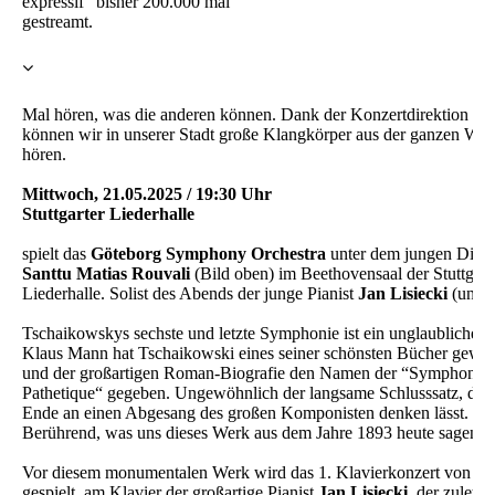
expressif” bisher 200.000 mal
gestreamt.
Mal hören, was die anderen können. Dank der Konzertdirektion Ru
können wir in unserer Stadt große Klangkörper aus der ganzen Wel
hören.
Mittwoch, 21.05.2025 / 19:30 Uhr
Stuttgarter Liederhalle
spielt das
Göteborg Symphony Orchestra
unter dem jungen Dirig
Santtu Matias Rouvali
(Bild oben) im Beethovensaal der Stuttgart
Liederhalle. Solist des Abends der junge Pianist
Jan Lisiecki
(unten
Tschaikowskys sechste und letzte Symphonie ist ein unglaubliches
Klaus Mann hat Tschaikowski eines seiner schönsten Bücher gewi
und der großartigen Roman-Biografie den Namen der “Symphonie
Pathetique“ gegeben. Ungewöhnlich der langsame Schlusssatz, des
Ende an einen Abgesang des großen Komponisten denken lässt.
Berührend, was uns dieses Werk aus dem Jahre 1893 heute sagen k
Vor diesem monumentalen Werk wird das 1. Klavierkonzert von C
gespielt, am Klavier der großartige Pianist
Jan Lisiecki
, der zuletzt