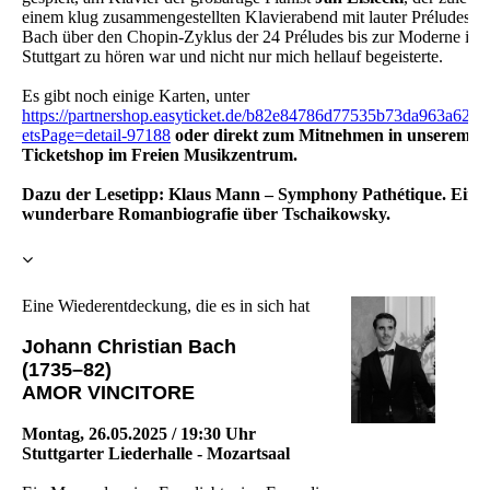
einem klug zusammengestellten Klavierabend mit lauter Préludes v
Bach über den Chopin-Zyklus der 24 Préludes bis zur Moderne in
Stuttgart zu hören war und nicht nur mich hellauf begeisterte.
Es gibt noch einige Karten, unter
https://partnershop.easyticket.de/b82e84786d77535b73da963a625
etsPage=detail-97188
oder direkt zum Mitnehmen in unserem
Ticketshop im Freien Musikzentrum.
Dazu der Lesetipp: Klaus Mann – Symphony Pathétique. Eine
wunderbare Romanbiografie über Tschaikowsky.
Eine Wiederentdeckung, die es in sich hat
Johann Christian Bach
(1735–82)
AMOR VINCITORE
Montag, 26.05.2025 / 19:30 Uhr
Stuttgarter Liederhalle - Mozartsaal