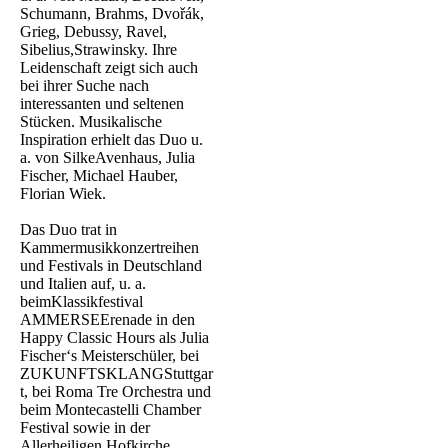
Schumann, Brahms, Dvořák,
Grieg, Debussy, Ravel,
Sibelius,Strawinsky. Ihre
Leidenschaft zeigt sich auch
bei ihrer Suche nach
interessanten und seltenen
Stücken. Musikalische
Inspiration erhielt das Duo u.
a. von SilkeAvenhaus, Julia
Fischer, Michael Hauber,
Florian Wiek.
Das Duo trat in
Kammermusikkonzertreihen
und Festivals in Deutschland
und Italien auf, u. a.
beimKlassikfestival
AMMERSEErenade in den
Happy Classic Hours als Julia
Fischer‘s Meisterschüler, bei
ZUKUNFTSKLANGStuttgar
t, bei Roma Tre Orchestra und
beim Montecastelli Chamber
Festival sowie in der
Allerheiligen Hofkirche